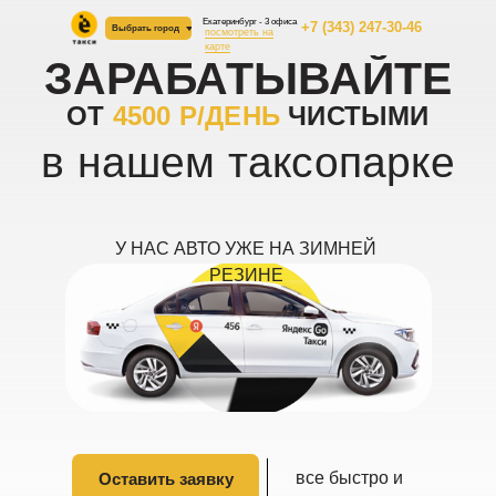
Екатеринбург - 3 офиcа
+7 (343) 247-30-46
Выбрать город
посмотреть на
карте
ЗАРАБАТЫВАЙТЕ
ОТ
4500 Р/ДЕНЬ
ЧИСТЫМИ
ЗАРАБАТЫВАЙТЕ
в нашем таксопарке
ОТ
4500 Р/ДЕНЬ
НА РУКИ
в нашем таксопарке
У НАС АВТО УЖЕ НА ЗИМНЕЙ
РЕЗИНЕ
все быстро и
все быстро и
Оставить заявку
Оставить заявку