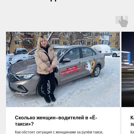
Сколько женщин–водителей в «Ё-
К
такси»?
з
Как обстоит ситуация с женщинами за рулём такси,
К