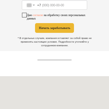
+7
Даю
согласие
на обработку своих персональных
данных
Начать зарабатывать
* В отдельных случаях, компания оставляет за собой право не
применять настоящее условие. Подробности уточняйте у
сотрудников компании.
- ЗАРАБАТЫВАЕТ ПАРК!
МЫ НА
100%
УВЕРЕНЫ, ЧТО НАУЧИМ
ТЕБЯ ЗАРАБАТЫВАТЬ В СФЕРЕ
ТАКСИ
ЭТО СЛОГАН НАШЕЙ КОМАНДЫ
ЗАРАБАТЫВАЕТ ВОДИТЕ