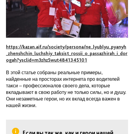
https://kazan.aif.ru/society/persona/ne_lyublyu_pyanyh
_zhenshchin_luchshiy_taksist_rossii_o_passazhirah_i_dor
ogah?ysclid=m3zhz5wut4841345101
В этой статье собраны реальные примеры,
найденные на просторах интернета про водителей
такси – профессионалов своего дела, которые
вкладывают в свою работу не только силы, но и душу.
Они незаметные герои, но их вклад всегда важен в
нашей жизни.
Если вы так же, как и герои нашей