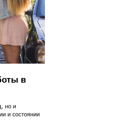
боты в
, но и
ии и состоянии