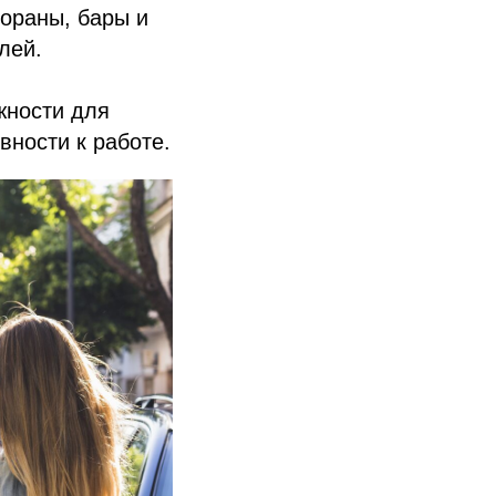
тораны, бары и
лей.
жности для
вности к работе.