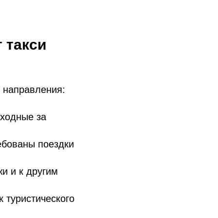
 такси
е направления:
ыходные за
ебованы поездки
и и к другим
 туристического
.