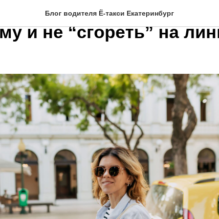
том: Как заработать по
Блог водителя Ё-такси Екатеринбург
у и не “сгореть” на ли