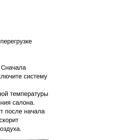
перегрузке
Сначала
включите систему
ной температуры
ения салона.
т после начала
скорит
оздуха.