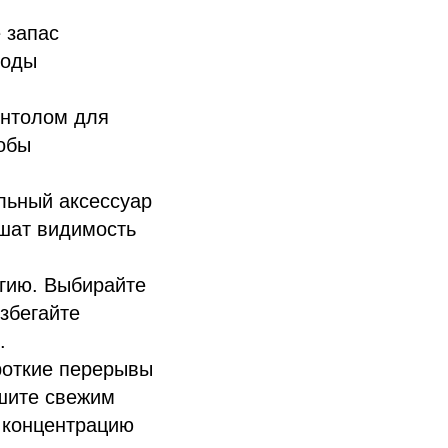
 запас
воды
ентолом для
обы
льный аксессуар
чшат видимость
гию. Выбирайте
Избегайте
.
роткие перерывы
ышите свежим
 концентрацию