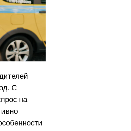
одителей
од. С
спрос на
тивно
 особенности