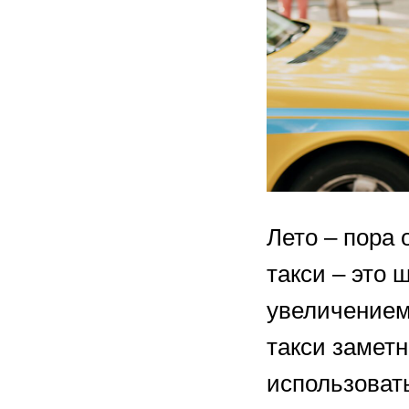
Лето – пора 
такси – это 
увеличением 
такси замет
использовать